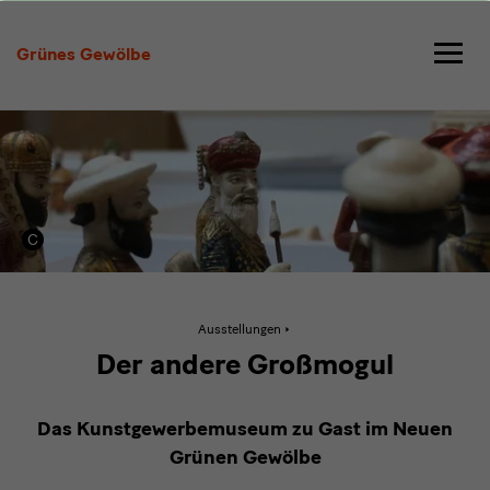
Der
andere
Grünes Gewölbe
Großmogul
Aktive
Ausstellungen
Seite:
Der
Der andere Großmogul
andere
Großmogul
Das Kunstgewerbemuseum zu Gast im Neuen
Grünen Gewölbe