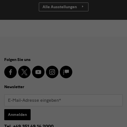
Alle Ausstellungen
Social
Folgen Sie uns
Media
und
Facebook
X
Youtube
Instagram
SKD
Blog
Newsletter
Newsletter
E-
Mail-
Adresse
Anmelden
eingeben*
Tel. +49 351 49 14 2000