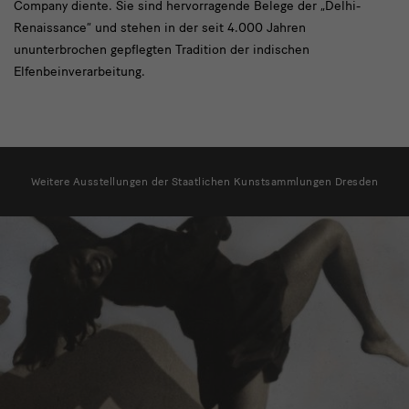
Company diente. Sie sind hervorragende Belege der „Delhi-
Renaissance“ und stehen in der seit 4.000 Jahren
ununterbrochen gepflegten Tradition der indischen
Elfenbeinverarbeitung.
weitere
Weitere Ausstellungen der Staatlichen Kunstsammlungen Dresden