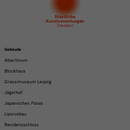
Newsletter Tourismus
Newsletter
Museum für Sächsische Volkskunst
Staatliche
Kunstsammlungen
Dresden
Gebäude,
Gebäude
Museen
Albertinum
und
Blockhaus
Institutionen
Grassimuseum Leipzig
Jägerhof
Japanisches Palais
Lipsiusbau
Residenzschloss