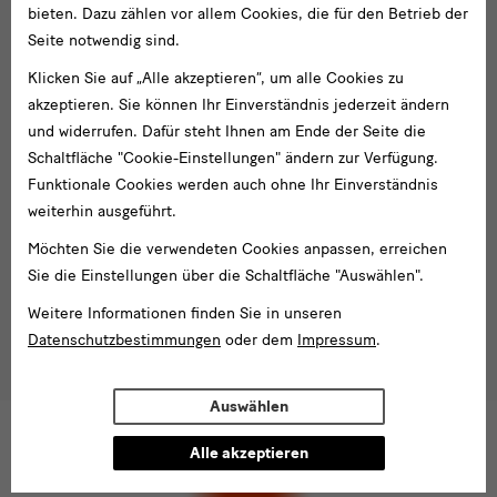
bieten. Dazu zählen vor allem Cookies, die für den Betrieb der
Folgen Sie uns
Media
Seite notwendig sind.
und
Facebook
X
Youtube
Instagram
SKD
Klicken Sie auf „Alle akzeptieren“, um alle Cookies zu
Blog
Newsletter
akzeptieren. Sie können Ihr Einverständnis jederzeit ändern
Newsletter
und widerrufen. Dafür steht Ihnen am Ende der Seite die
Schaltfläche "Cookie-Einstellungen" ändern zur Verfügung.
E-
Funktionale Cookies werden auch ohne Ihr Einverständnis
Mail-
weiterhin ausgeführt.
Adresse
Anmelden
Möchten Sie die verwendeten Cookies anpassen, erreichen
eingeben*
Sie die Einstellungen über die Schaltfläche "Auswählen".
Tel. +49 351 49 14 2000
* Pflichtfeld
besucherservice(at)skdmuseum.info
Weitere Informationen finden Sie in unseren
Ich stimme der
Datenschutzerklärung
zu.*
Datenschutzbestimmungen
oder dem
Impressum
.
Bitte wählen Sie mindestens einen Newsletter aus.
Auswählen
Ich möchte gern folgende
Newsletter
abonnieren*
Newsletter
der Staatlichen Kunstsammlungen
Alle akzeptieren
Dresden
Newsletter
des Albertinum