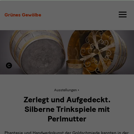
Zerlegt
und
Grünes Gewölbe
Aufgedeckt
Aktive
Ausstellungen
Seite:
Zerlegt
Zerlegt und Aufgedeckt.
und
Aufgedeckt
Silberne Trinkspiele mit
Perlmutter
Phantasie und Handwerkskunst der Goldschmiede kannten in der