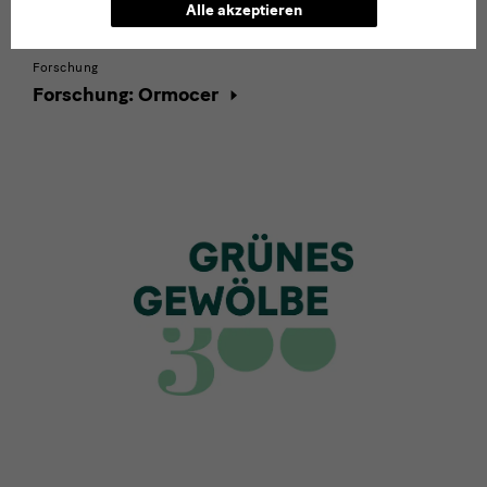
Alle akzeptieren
Forschung
Forschung: Ormocer
Elfenbein
300
Jahre
GG