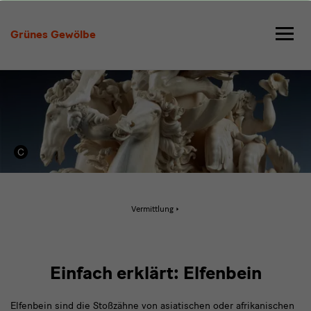
Elfenbein
Grünes Gewölbe
Aktive
Vermittlung
Seite:
Elfenbein
Einfach erklärt: Elfenbein
Elfenbein sind die Stoßzähne von asiatischen oder afrikanischen