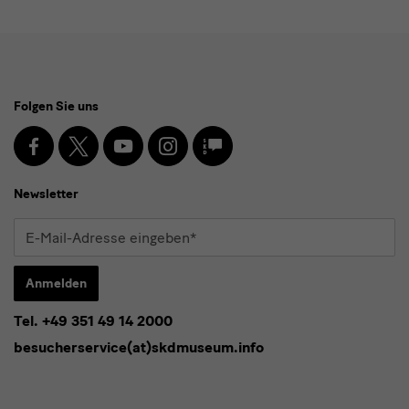
Social
Folgen Sie uns
Media
und
Facebook
X
Youtube
Instagram
SKD
Blog
Newsletter
Newsletter
E-
Mail-
Adresse
Anmelden
eingeben*
Tel. +49 351 49 14 2000
* Pflichtfeld
besucherservice(at)skdmuseum.info
Ich stimme der
Datenschutzerklärung
zu.*
Bitte wählen Sie mindestens einen Newsletter aus.