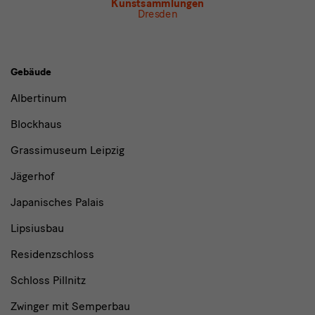
Kunstsammlungen
Dresden
Gebäude,
Gebäude
Museen
Albertinum
und
Blockhaus
Institutionen
Grassimuseum Leipzig
Jägerhof
Japanisches Palais
Lipsiusbau
Residenzschloss
Schloss Pillnitz
Zwinger mit Semperbau