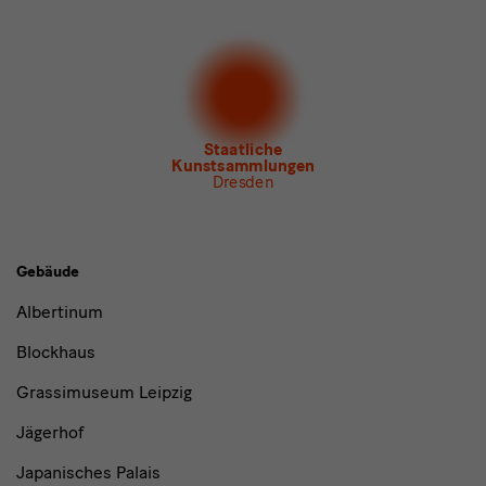
Ich möchte gern folgende
Newsletter
abonnieren*
Newsletter
der Staatlichen Kunstsammlungen
Dresden
Newsletter
des Albertinum
Newsletter Tourismus
Newsletter
Museum für Sächsische Volkskunst
Staatliche
Kunstsammlungen
Dresden
Gebäude,
Gebäude
Museen
Albertinum
und
Blockhaus
Institutionen
Grassimuseum Leipzig
Jägerhof
Japanisches Palais