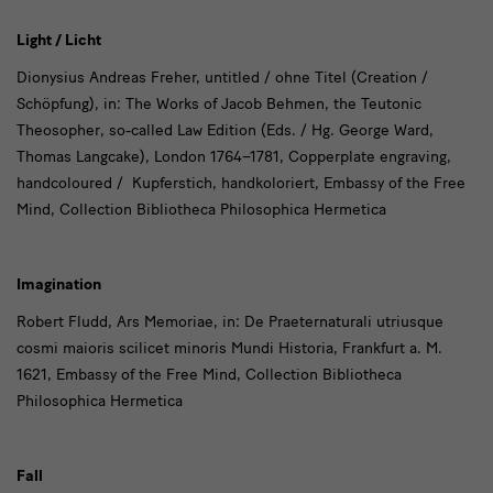
Light / Licht
Dionysius Andreas Freher, untitled / ohne Titel (Creation /
Schöpfung), in:
The Works of Jacob Behmen, the Teutonic
Theosopher
, so-called Law Edition (Eds. / Hg. George Ward,
Thomas Langcake), London 1764–1781, Copperplate engraving,
handcoloured /
Kupferstich, handkoloriert, Embassy of the Free
Mind, Collection Bibliotheca Philosophica Hermetica
Imagination
Robert Fludd, Ars Memoriae, in:
De Praeternaturali utriusque
cosmi maioris scilicet minoris Mundi Historia
, Frankfurt a. M.
1621, Embassy of the Free Mind, Collection Bibliotheca
Philosophica Hermetica
Fall