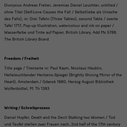
Dionysius Andreas Freher, Jeremias Daniel Leuchter, untitled /
ohne Titel (Self-Love Causes the Fall / Selbstliebe als Ursache
des Falls), in:
Drei Tafeln
(
Three Tables
), second Table / zweite
Tafel 1717, Pop-up Illustration, watercolour and ink on paper /
Wasserfarbe und Tinte auf Papier, British Library, Add Ms 5788,
The British Library Board
Freedom / Freiheit
Title page / Titelseite in: Paul Kaym, Nicolaus Häublin,
Helleleuchtender Hertzens-Spiegel (Brightly Shining Mirror of the
Heart
), Amsterdam / Gdansk 1680, Herzog August Bibliothek
Wolfenbüttel, M: Th 1383
Writing / Schreibprozess
Daniel Hopfer, Death and the Devil Stalking two Women / Tod
und Teufel stellen zwei Frauen nach, 2nd half of the 17th century