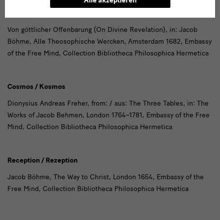
Alle akzeptieren
Insight / Erfahrung
Von göttlicher Offenbarung (On Divine Revelation), in: Jacob
Böhme, Alle Theosophische Wercken, Amsterdam 1682, Embassy
of the Free Mind, Collection Bibliotheca Philosophica Hermetica
Cosmos / Kosmos
Dionysius Andreas Freher, from: / aus: The Three Tables, in: The
Works of Jacob Behmen, London 1764–1781,
Embassy of the Free
Mind, Collection Bibliotheca Philosophica Hermetica
Reception / Rezeption
Jacob Böhme, The Way to Christ, London 1654,
Embassy of the
Free Mind, Collection Bibliotheca Philosophica Hermetica