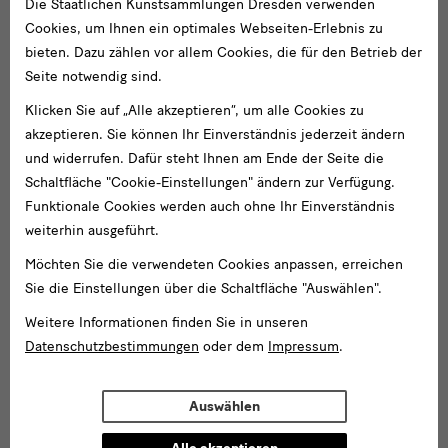
Die Staatlichen Kunstsammlungen Dresden verwenden
Cookies, um Ihnen ein optimales Webseiten-Erlebnis zu
bieten. Dazu zählen vor allem Cookies, die für den Betrieb der
Darkness / Finsternis
Seite notwendig sind.
Jan Muller after / nach Hendrick Goltzius, God Creates the Light
Klicken Sie auf „Alle akzeptieren“, um alle Cookies zu
and Separates it from the Darkness / Gott erschafft das Licht und
akzeptieren. Sie können Ihr Einverständnis jederzeit ändern
trennt es von der Dunkelheit, from the Series / aus der Serie:
und widerrufen. Dafür steht Ihnen am Ende der Seite die
The Creation of the World / Die Erschaffung der Welt, 1589,
Schaltfläche "Cookie-Einstellungen" ändern zur Verfügung.
copperplate engraving / Kupferstich, Kupferstich-Kabinett,
Funktionale Cookies werden auch ohne Ihr Einverständnis
Staatliche Kunstsammlungen Dresden, Inv. no. / Inv. Nr. A 34821
weiterhin ausgeführt.
(Photo: Andreas Diesend)
Möchten Sie die verwendeten Cookies anpassen, erreichen
Sie die Einstellungen über die Schaltfläche "Auswählen".
Creation / Schöpfung
Weitere Informationen finden Sie in unseren
“Fiat,” in: Robert Fludd, Utriusque cosmi maioris scilicet minoris
Datenschutzbestimmungen
oder dem
Impressum
.
[…] historia, Oppenheim 1617, Sächsische Landesbibliothek –
Staats- und Universitätsbibliothek, 1.B.3237-1 (Deutsche
Auswählen
Fotothek)