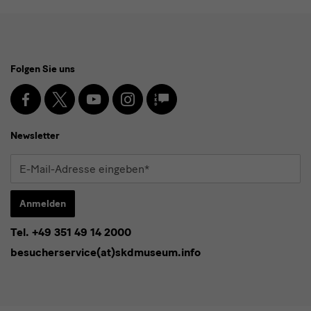
Social
Folgen Sie uns
Media
und
Facebook
X
Youtube
Instagram
SKD
Blog
Newsletter
Newsletter
E-
Mail-
Adresse
Anmelden
eingeben*
Tel. +49 351 49 14 2000
* Pflichtfeld
besucherservice(at)skdmuseum.info
Ich stimme der
Datenschutzerklärung
zu.*
Bitte wählen Sie mindestens einen Newsletter aus.