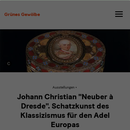
Johann
Christian
Grünes Gewölbe
"Neuber
à
Dresde"
Aktive
Ausstellungen
Seite:
Johann
Johann Christian "Neuber à
Christian
"Neuber
Dresde". Schatzkunst des
à
Dresde"
Klassizismus für den Adel
Europas