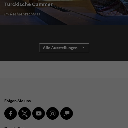
Türckische Cammer
im Residenzschloss
Alle Ausstellungen
Social
Folgen Sie uns
Media
und
Facebook
X
Youtube
Instagram
SKD
Blog
Newsletter