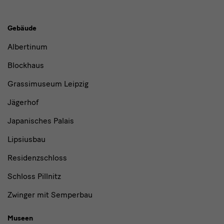
Gebäude,
Gebäude
Museen
Albertinum
und
Blockhaus
Institutionen
Grassimuseum Leipzig
Jägerhof
Japanisches Palais
Lipsiusbau
Residenzschloss
Schloss Pillnitz
Zwinger mit Semperbau
Museen